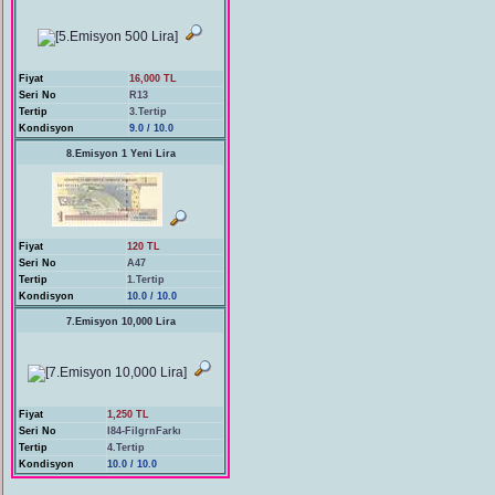
Fiyat
16,000 TL
Seri No
R13
Tertip
3.Tertip
Kondisyon
9.0 / 10.0
8.Emisyon 1 Yeni Lira
Fiyat
120 TL
Seri No
A47
Tertip
1.Tertip
Kondisyon
10.0 / 10.0
7.Emisyon 10,000 Lira
Fiyat
1,250 TL
Seri No
I84-FilgrnFarkı
Tertip
4.Tertip
Kondisyon
10.0 / 10.0