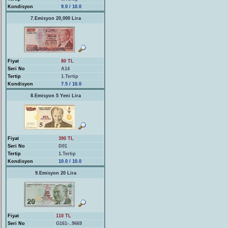
Kondisyon
9.0 / 10.0
7.Emisyon 20,000 Lira
Fiyat
80 TL
Seri No
A14
Tertip
1.Tertip
Kondisyon
7.5 / 10.0
8.Emisyon 5 Yeni Lira
Fiyat
390 TL
Seri No
D01
Tertip
1.Tertip
Kondisyon
10.0 / 10.0
9.Emisyon 20 Lira
Fiyat
110 TL
Seri No
G161-..9669