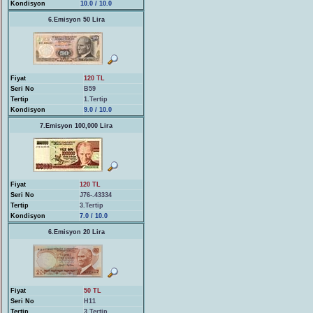
Kondisyon
10.0 / 10.0
6.Emisyon 50 Lira
Fiyat
120 TL
Seri No
B59
Tertip
1.Tertip
Kondisyon
9.0 / 10.0
7.Emisyon 100,000 Lira
Fiyat
120 TL
Seri No
J76-.43334
Tertip
3.Tertip
Kondisyon
7.0 / 10.0
6.Emisyon 20 Lira
Fiyat
50 TL
Seri No
H11
Tertip
3.Tertip