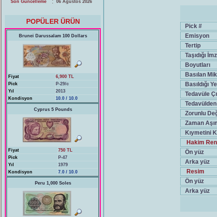
:
Son Güncelleme
06 Ağustos 2026
POPÜLER ÜRÜN
Pick #
Emisyon
Brunei Darussalam 100 Dollars
Tertip
Taşıdığı İmz
Boyutları
Basılan Mik
Fiyat
6,900 TL
Basıldığı Ye
Pick
P-29/c
Yıl
2013
Tedavüle Çık
Kondisyon
10.0 / 10.0
Tedavülden 
Cyprus 5 Pounds
Zorunlu Değ
Zaman Aşım
Kıymetini K
Hakim Ren
Fiyat
750 TL
Ön yüz
Pick
P-47
Arka yüz
Yıl
1979
Resim
Kondisyon
7.0 / 10.0
Ön yüz
Peru 1,000 Soles
Arka yüz