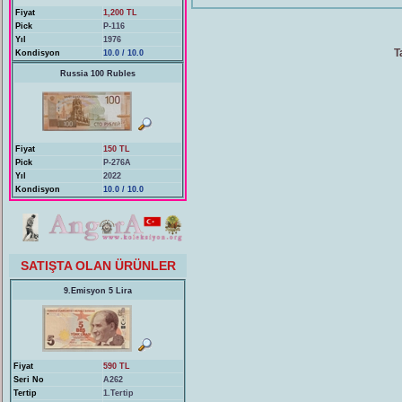
Fiyat
1,200 TL
Pick
P-116
Yıl
1976
T
Kondisyon
10.0 / 10.0
Russia 100 Rubles
Fiyat
150 TL
Pick
P-276A
Yıl
2022
Kondisyon
10.0 / 10.0
SATIŞTA OLAN ÜRÜNLER
9.Emisyon 5 Lira
Fiyat
590 TL
Seri No
A262
Tertip
1.Tertip