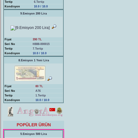
Tertip
6.Tertip
Kondisyon
10.0 / 10.0
9.Emisyon 200 Lira
Fiyat
390 TL
Seri No
H888-000015
Tertip
7.Tertip
Kondisyon
10.0 / 10.0
8.Emisyon 1 Yeni Lira
Fiyat
80 TL
Seri No
A76
Tertip
1.Tertip
Kondisyon
10.0 / 10.0
POPÜLER ÜRÜN
5.Emisyon 500 Lira