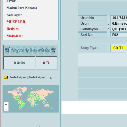
Föyler
Madeni Para Kapama
Kataloglar
Ürün No
:
101-743
MÜZELER
Ürün
:
6.Emisyon
İletişim
Kondisyon
:
Çil (10 
Seri No
:
F02
Makaleler
60 TL
Satış Fiyatı
:
0 Ürün
0 TL