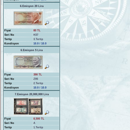
6.Emisyon 20 Lira
Fiyat
80 TL
Seri No
H37
Tertip
3.Tertip
Kondisyon
10.0 / 10.0
6.Emisyon 5 Lira
Fiyat
390 TL
Seri No
Z95
Tertip
2.Tertip
Kondisyon
10.0 / 10.0
7.Emisyon 20,000,000 Lira
Fiyat
8,500 TL
Seri No
A
Tertip
1.Tertip