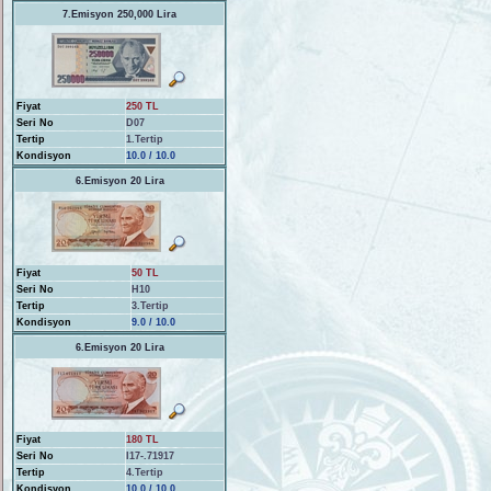
7.Emisyon 250,000 Lira
Fiyat
250 TL
Seri No
D07
Tertip
1.Tertip
Kondisyon
10.0 / 10.0
6.Emisyon 20 Lira
Fiyat
50 TL
Seri No
H10
Tertip
3.Tertip
Kondisyon
9.0 / 10.0
6.Emisyon 20 Lira
Fiyat
180 TL
Seri No
I17-.71917
Tertip
4.Tertip
Kondisyon
10.0 / 10.0