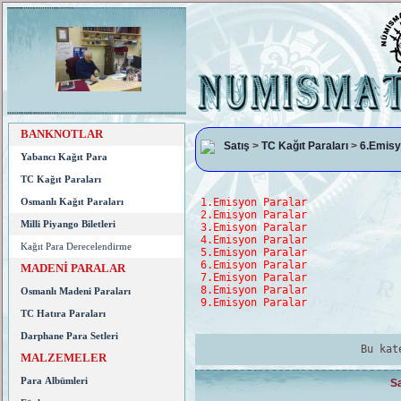
BANKNOTLAR
Satış
>
TC Kağıt Paraları
>
6.Emisy
Yabancı Kağıt Para
TC Kağıt Paraları
1.Emisyon Paralar
Osmanlı Kağıt Paraları
2.Emisyon Paralar
Milli Piyango Biletleri
3.Emisyon Paralar
4.Emisyon Paralar
Kağıt Para Derecelendirme
5.Emisyon Paralar
6.Emisyon Paralar
MADENİ PARALAR
7.Emisyon Paralar
8.Emisyon Paralar
Osmanlı Madeni Paraları
9.Emisyon Paralar
TC Hatıra Paraları
Darphane Para Setleri
Bu kat
MALZEMELER
Para Albümleri
Sa