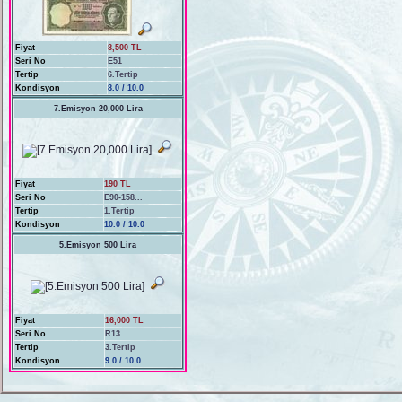
Fiyat
8,500 TL
Seri No
E51
Tertip
6.Tertip
Kondisyon
8.0 / 10.0
7.Emisyon 20,000 Lira
Fiyat
190 TL
Seri No
E90-158...
Tertip
1.Tertip
Kondisyon
10.0 / 10.0
5.Emisyon 500 Lira
Fiyat
16,000 TL
Seri No
R13
Tertip
3.Tertip
Kondisyon
9.0 / 10.0