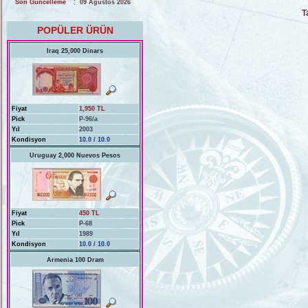
:
Son Güncelleme
09 Ağustos 2026
T
POPÜLER ÜRÜN
Iraq 25,000 Dinars
Fiyat
1,950 TL
Pick
P-96/a
Yıl
2003
Kondisyon
10.0 / 10.0
Uruguay 2,000 Nuevos Pesos
Fiyat
450 TL
Pick
P-68
Yıl
1989
Kondisyon
10.0 / 10.0
Armenia 100 Dram