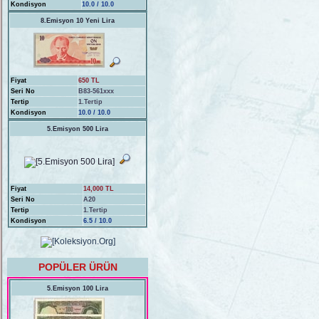
Kondisyon
10.0 / 10.0
8.Emisyon 10 Yeni Lira
Fiyat
650 TL
Seri No
B83-561xxx
Tertip
1.Tertip
Kondisyon
10.0 / 10.0
5.Emisyon 500 Lira
Fiyat
14,000 TL
Seri No
A20
Tertip
1.Tertip
Kondisyon
6.5 / 10.0
POPÜLER ÜRÜN
5.Emisyon 100 Lira