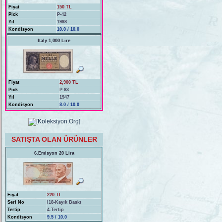
Fiyat
150 TL
Pick
P-42
Yıl
1998
Kondisyon
10.0 / 10.0
Italy 1,000 Lire
Fiyat
2,900 TL
Pick
P-83
Yıl
1947
Kondisyon
8.0 / 10.0
SATIŞTA OLAN ÜRÜNLER
6.Emisyon 20 Lira
Fiyat
220 TL
Seri No
I18-Kayık Baskı
Tertip
4.Tertip
Kondisyon
9.5 / 10.0