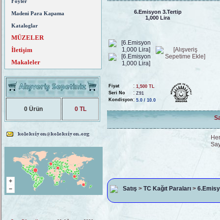
Föyler
6.Emisyon 3.Tertip
Madeni Para Kapama
1,000 Lira
Kataloglar
MÜZELER
İletişim
Makaleler
:
Fiyat
1,500 TL
:
Seri No
Z91
:
Kondisyon
5.0 / 10.0
0 Ürün
0 TL
Sa
He
Sa
Satış
>
TC Kağıt Paraları
>
6.Emisy