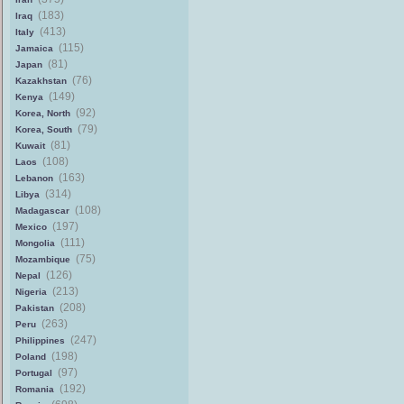
(183)
Iraq
(413)
Italy
(115)
Jamaica
(81)
Japan
(76)
Kazakhstan
(149)
Kenya
(92)
Korea, North
(79)
Korea, South
(81)
Kuwait
(108)
Laos
(163)
Lebanon
(314)
Libya
(108)
Madagascar
(197)
Mexico
(111)
Mongolia
(75)
Mozambique
(126)
Nepal
(213)
Nigeria
(208)
Pakistan
(263)
Peru
(247)
Philippines
(198)
Poland
(97)
Portugal
(192)
Romania