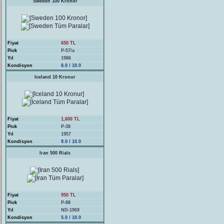
Sweden 100 Kronor
Fiyat
650 TL
Pick
P-57/a
Yıl
1986
Kondisyon
8.0 / 10.0
Iceland 10 Kronur
Fiyat
1,600 TL
Pick
P-38
Yıl
1957
Kondisyon
9.0 / 10.0
Iran 500 Rials
Fiyat
950 TL
Pick
P-88
Yıl
ND-1969
Kondisyon
5.0 / 10.0