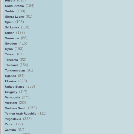
(698)
Russia
(104)
Saudi Arabia
(130)
Serbia
(81)
Sierra Leone
(196)
Spain
(110)
Sri Lanka
(133)
Sudan
(88)
Suriname
(415)
Sweden
(193)
Syria
(87)
Taiwan
(82)
Tanzania
(154)
Thailand
(91)
Turkmenistan
(84)
Uganda
(223)
Ukraine
(253)
United States
(117)
Uruguay
(275)
Venezuela
(206)
Vietnam
(268)
Vietnam South
(111)
Yemen Arab Republic
(333)
Yugoslavia
(127)
Zaire
(87)
Zambia