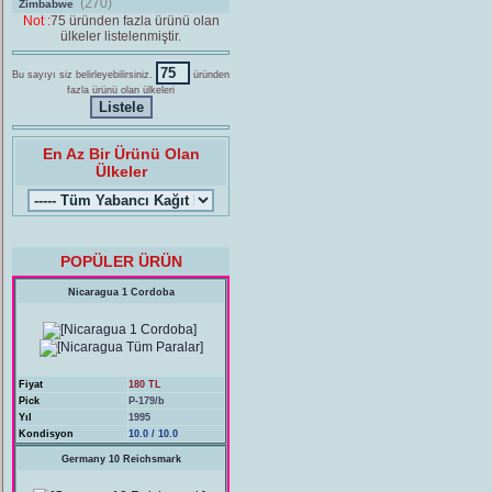
(270)
Zimbabwe
Not :
75 üründen fazla ürünü olan
ülkeler listelenmiştir.
Bu sayıyı siz belirleyebilirsiniz.
üründen
fazla ürünü olan ülkeleri
En Az Bir Ürünü Olan
Ülkeler
POPÜLER ÜRÜN
Nicaragua 1 Cordoba
Fiyat
180 TL
Pick
P-179/b
Yıl
1995
Kondisyon
10.0 / 10.0
Germany 10 Reichsmark