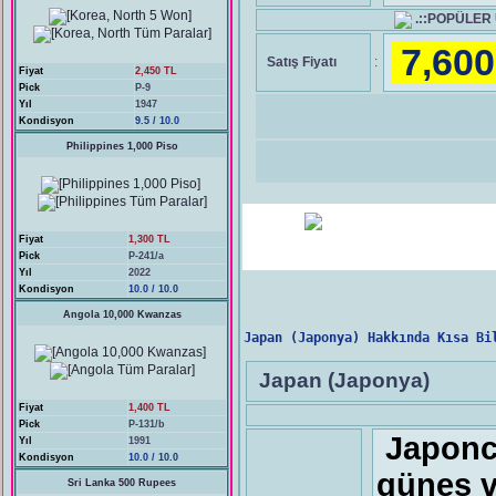
.::POPÜLER
7,60
Satış Fiyatı
:
Fiyat
2,450 TL
Pick
P-9
Yıl
1947
Kondisyon
9.5 / 10.0
Philippines 1,000 Piso
Fiyat
1,300 TL
Pick
P-241/a
Yıl
2022
Kondisyon
10.0 / 10.0
Angola 10,000 Kwanzas
Japan (Japonya) Hakkında Kısa Bi
Japan (Japonya)
Fiyat
1,400 TL
Pick
P-131/b
Japonca
Yıl
1991
Kondisyon
10.0 / 10.0
güneş v
Sri Lanka 500 Rupees