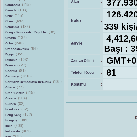
377.93
Alan
:
(115)
Cambodia
(103)
Canada
126.4
(115)
Chile
Nüfus
:
(492)
China
339 kiş
(133)
Colombia
(98)
Congo Democratic Republic
4,412,
(137)
Croatia
(240)
Cuba
GSYİH
:
Başı : 
(96)
Czechoslovakia
(355)
Egypt
GMT+0
(103)
Ethiopia
Zaman Dilimi
:
(227)
France
81
(81)
Georgia
Telefon Kodu
:
(1213)
Germany
(135)
Germany Democratic Republic
Konumu
:
(77)
Ghana
(115)
Great Britain
(504)
Greece
(82)
Guinea
(82)
Honduras
(172)
Hong Kong
T
(389)
Hungary
(306)
India
(369)
Indonesia
(375)
Iran