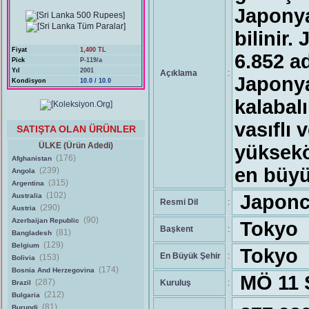
Japonya
bilinir
Fiyat
1,400 TL
6.852 a
Pick
P-119/a
Yıl
2001
Açıklama
:
Japonya
Kondisyon
10.0 / 10.0
kalabal
vasıflı 
SATIŞTA OLAN ÜRÜNLER
ÜLKE (Ürün Adedi)
yüksekö
(176)
Afghanistan
en büyü
(239)
Angola
(315)
Argentina
(102)
Japonc
Australia
Resmi Dil
:
(290)
Austria
(90)
Azerbaijan Republic
Tokyo
Başkent
:
(81)
Bangladesh
(129)
Belgium
Tokyo
En Büyük Şehir
:
(153)
Bolivia
(174)
Bosnia And Herzegovina
MÖ 11 Ş
(287)
Kuruluş
:
Brazil
(212)
Bulgaria
(81)
Burundi