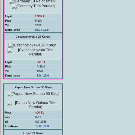
Fiyat
1,900 TL
Pick
P-200
Yıl
1933
Kondisyon
10.0 / 10.0
Czechoslovakia 20 Korun
Fiyat
850 TL
Pick
P-92/d
Yıl
1970
Kondisyon
7.0 / 10.0
Papua New Guinea 50 Kina
Fiyat
400 TL
Pick
P-11
Yıl
ND-1998
Kondisyon
10.0 / 10.0
Libya 1/4 Dinar