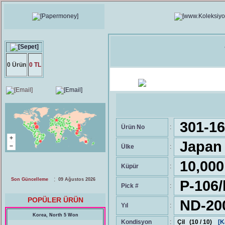
0 Ürün
0 TL
301-16
Ürün No
:
Japan 
Ülke
:
10,000
Küpür
:
:
Son Güncelleme
09 Ağustos 2026
P-106/
Pick #
:
POPÜLER ÜRÜN
ND-20
Yıl
:
Korea, North 5 Won
Kondisyon
:
Çil (10 / 10)
[K