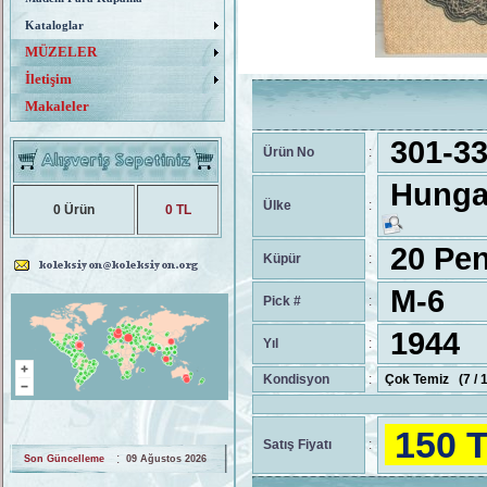
Kataloglar
MÜZELER
İletişim
Makaleler
301-33
Ürün No
:
Hungar
Ülke
:
0 Ürün
0 TL
20 Pe
Küpür
:
M-6
Pick #
:
1944
Yıl
:
Kondisyon
:
Çok Temiz (7 /
150 
Satış Fiyatı
:
:
Son Güncelleme
09 Ağustos 2026