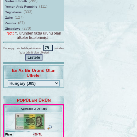
(268)
Vietnam South
(111)
Yemen Arab Republic
(333)
Yugoslavia
(127)
Zaire
(87)
Zambia
(270)
Zimbabwe
Not :
75 üründen fazla ürünü olan
ülkeler listelenmiştir.
Bu sayıyı siz belirleyebilirsiniz.
üründen
fazla ürünü olan ülkeleri
En Az Bir Ürünü Olan
Ülkeler
POPÜLER ÜRÜN
Australia 2 Dollars
Fiyat
450 TL