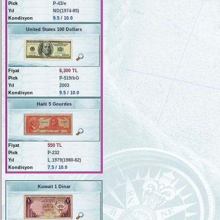
Pick
P-43/e
Yıl
ND(1974-85)
Kondisyon
9.5 / 10.0
United States 100 Dollars
Fiyat
6,300 TL
Pick
P-519/bG
Yıl
2003
Kondisyon
9.5 / 10.0
Haiti 5 Gourdes
Fiyat
550 TL
Pick
P-232
Yıl
L.1979(1980-82)
Kondisyon
7.5 / 10.0
Kuwait 1 Dinar