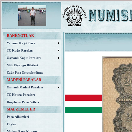
BANKNOTLAR
Yabancı Kağıt Para
TC Kağıt Paraları
Osmanlı Kağıt Paraları
Milli Piyango Biletleri
Kağıt Para Derecelendirme
MADENİ PARALAR
Osmanlı Madeni Paraları
TC Hatıra Paraları
Darphane Para Setleri
MALZEMELER
Para Albümleri
Föyler
Madeni Para Kapama