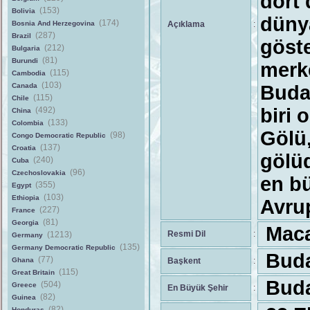
dört 
(153)
Bolivia
düny
(174)
Bosnia And Herzegovina
Açıklama
:
(287)
Brazil
göste
(212)
Bulgaria
(81)
Burundi
merke
(115)
Cambodia
(103)
Canada
Buda
(115)
Chile
biri 
(492)
China
(133)
Colombia
Gölü,
(98)
Congo Democratic Republic
(137)
Croatia
gölüd
(240)
Cuba
(96)
Czechoslovakia
en bü
(355)
Egypt
(103)
Ethiopia
Avrup
(227)
France
(81)
Georgia
Maca
Resmi Dil
:
(1213)
Germany
(135)
Germany Democratic Republic
Buda
(77)
Ghana
Başkent
:
(115)
Great Britain
Buda
(504)
Greece
En Büyük Şehir
:
(82)
Guinea
(82)
Honduras