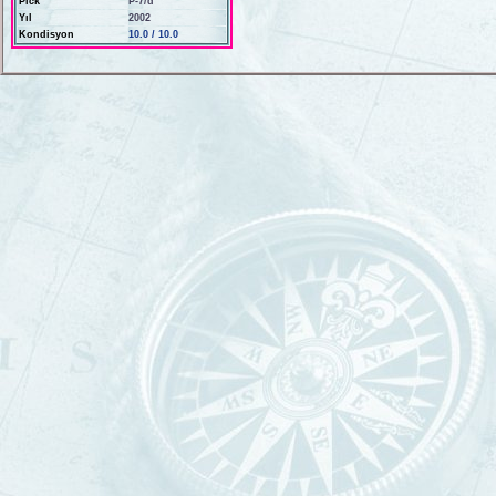
Pick
P-7/d
Yıl
2002
Kondisyon
10.0 / 10.0