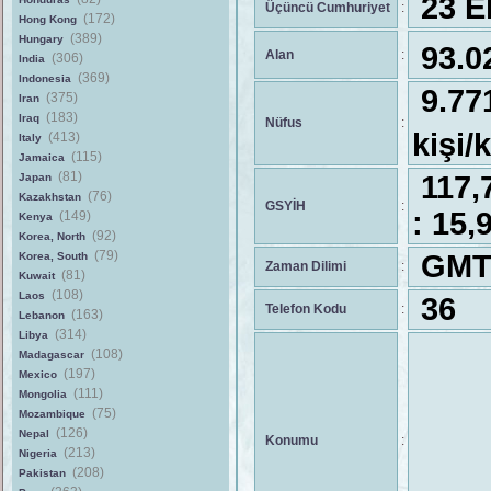
23 Ek
Üçüncü Cumhuriyet
:
(172)
Hong Kong
(389)
Hungary
93.0
Alan
:
(306)
India
(369)
Indonesia
9.7
(375)
Iran
(183)
Iraq
Nüfus
:
kişi/
(413)
Italy
(115)
Jamaica
(81)
117,
Japan
(76)
Kazakhstan
GSYİH
:
: 15
(149)
Kenya
(92)
Korea, North
(79)
GMT
Korea, South
Zaman Dilimi
:
(81)
Kuwait
(108)
Laos
36
Telefon Kodu
:
(163)
Lebanon
(314)
Libya
(108)
Madagascar
(197)
Mexico
(111)
Mongolia
(75)
Mozambique
(126)
Nepal
Konumu
:
(213)
Nigeria
(208)
Pakistan