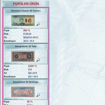
POPÜLER ÜRÜN
Solomon Islands 50 Dollars
Fiyat
850 TL
Pick
P-35/aR
Yıl
ND(2013-2017)
Kondisyon
10.0 / 10.0
Bangladesh 10 Taka
Fiyat
8,600 TL
Pick
P-8
Yıl
ND-1972
Kondisyon
8.0 / 10.0
Somaliland 50 Shillings
Fiyat
90 TL