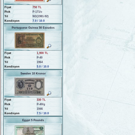
Fiyat
750 TL
Pick
P-171/c
Yıl
ND(1981-92)
Kondisyon
7.0 / 10.0
Portuguese Guinea 50 Escudos
Fiyat
1,900 TL
Pick
P-40
Yıl
1964
Kondisyon
5.0 / 10.0
Sweden 10 Kronor
Fiyat
330 TL
Pick
P-40/g
Yıl
1946
Kondisyon
7.5 / 10.0
Egypt 5 Pounds