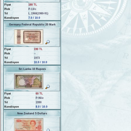
Fiyat
180 TL
Pick
P-13/c
Yıl
L.1968(1980-91)
Kondisyon
7.0 / 10.0
Germany Federal Republic 20 Mark
Fiyat
190 TL
Pick
--
Yıl
1973
Kondisyon
10.0 / 10.0
Sri Lanka 10 Rupees
Fiyat
60 TL
Pick
P-96/e
Yıl
1990
Kondisyon
8.0 / 10.0
New Zealand 5 Dollars