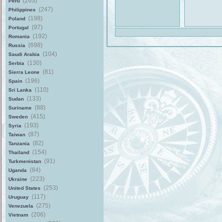
(263)
Peru
(247)
Philippines
(198)
Poland
(97)
Portugal
(192)
Romania
(698)
Russia
(104)
Saudi Arabia
(130)
Serbia
(81)
Sierra Leone
(196)
Spain
(110)
Sri Lanka
(133)
Sudan
(88)
Suriname
(415)
Sweden
(193)
Syria
(87)
Taiwan
(82)
Tanzania
(154)
Thailand
(91)
Turkmenistan
(84)
Uganda
(223)
Ukraine
(253)
United States
(117)
Uruguay
(275)
Venezuela
(206)
Vietnam