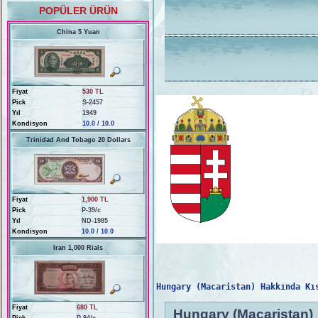
POPÜLER ÜRÜN
China 5 Yuan
Fiyat
530 TL
Pick
S-2457
Yıl
1949
Kondisyon
10.0 / 10.0
Trinidad And Tobago 20 Dollars
Fiyat
1,900 TL
Pick
P-39/c
Yıl
ND-1985
Kondisyon
10.0 / 10.0
Iran 1,000 Rials
Hungary (Macaristan) Hakkında Kı
Fiyat
680 TL
Hungary (Macaristan)