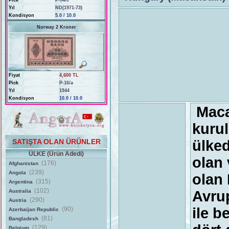
Pick
P-94/c
Yıl
ND(1971-73)
Kondisyon
5.0 / 10.0
Norway 2 Kroner
Fiyat
4,600 TL
Pick
P-16/a
Yıl
1944
Kondisyon
10.0 / 10.0
Maca
kurul
SATIŞTA OLAN ÜRÜNLER
ülked
ÜLKE (Ürün Adedi)
olan 
(176)
Afghanistan
(239)
Angola
olan
(315)
Argentina
(102)
Australia
Avrup
(290)
Austria
ile b
(90)
Azerbaijan Republic
(81)
Bangladesh
(129)
Belgium