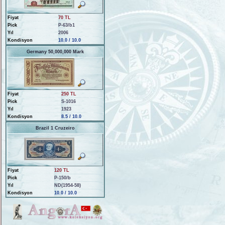
Fiyat
70 TL
Pick
P-63/b1
Yıl
2006
Kondisyon
10.0 / 10.0
Germany 50,000,000 Mark
Fiyat
250 TL
Pick
S-1016
Yıl
1923
Kondisyon
8.5 / 10.0
Brazil 1 Cruzeiro
Fiyat
120 TL
Pick
P-150/b
Yıl
ND(1954-58)
Kondisyon
10.0 / 10.0