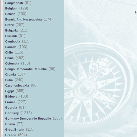
(81)
Bangladesh
(129)
Belgium
T
(153)
Bolivia
(174)
Bosnia And Herzegovina
(287)
Brazil
(212)
Bulgaria
(81)
Burundi
(115)
Cambodia
(103)
Canada
(115)
Chile
(492)
China
(133)
Colombia
(98)
Congo Democratic Republic
(137)
Croatia
(240)
Cuba
(96)
Czechoslovakia
(355)
Egypt
(103)
Ethiopia
(227)
France
(81)
Georgia
(1213)
Germany
(135)
Germany Democratic Republic
(77)
Ghana
(115)
Great Britain
(504)
Greece