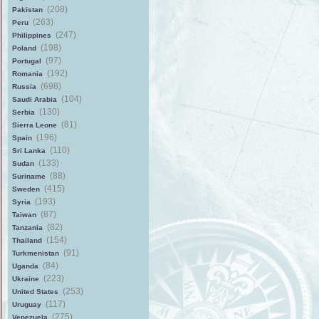
(208)
Pakistan
(263)
Peru
(247)
Philippines
(198)
Poland
(97)
Portugal
(192)
Romania
(698)
Russia
(104)
Saudi Arabia
(130)
Serbia
(81)
Sierra Leone
(196)
Spain
(110)
Sri Lanka
(133)
Sudan
(88)
Suriname
(415)
Sweden
(193)
Syria
(87)
Taiwan
(82)
Tanzania
(154)
Thailand
(91)
Turkmenistan
(84)
Uganda
(223)
Ukraine
(253)
United States
(117)
Uruguay
(275)
Venezuela