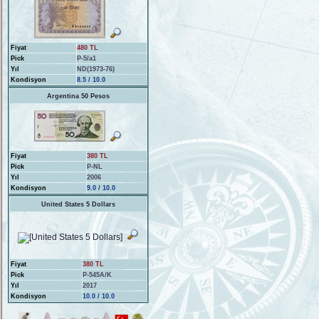
Fiyat
480 TL
Pick
P-5/a1
Yıl
ND(1973-76)
Kondisyon
8.5 / 10.0
Argentina 50 Pesos
Fiyat
380 TL
Pick
P-NL
Yıl
2006
Kondisyon
9.0 / 10.0
United States 5 Dollars
Fiyat
380 TL
Pick
P-545A/K
Yıl
2017
Kondisyon
10.0 / 10.0