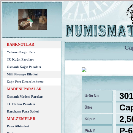
BANKNOTLAR
Cap
Yabancı Kağıt Para
TC Kağıt Paraları
Osmanlı Kağıt Paraları
Milli Piyango Biletleri
Kağıt Para Derecelendirme
MADENİ PARALAR
301
Ürün No
:
Osmanlı Madeni Paraları
TC Hatıra Paraları
Cap
Ülke
:
Darphane Para Setleri
2,5
MALZEMELER
Küpür
:
Para Albümleri
P-6
Pick #
: