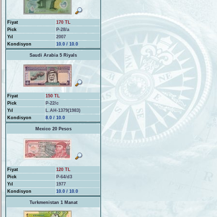
Fiyat
170 TL
Pick
P-28/a
Yıl
2007
Kondisyon
10.0 / 10.0
Saudi Arabia 5 Riyals
Fiyat
150 TL
Pick
P-22/c
Yıl
L.AH-1379(1983)
Kondisyon
8.0 / 10.0
Mexico 20 Pesos
Fiyat
120 TL
Pick
P-64/d3
Yıl
1977
Kondisyon
10.0 / 10.0
Turkmenistan 1 Manat