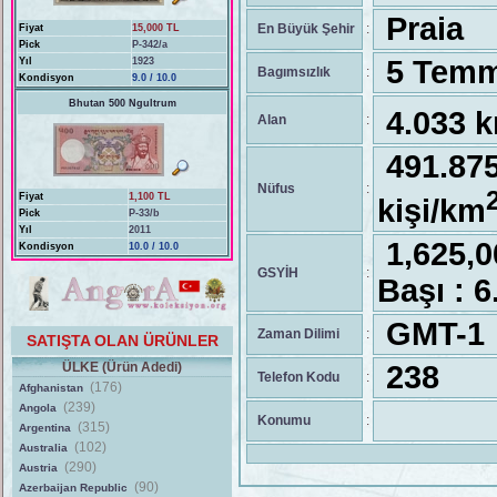
Praia
En Büyük Şehir
:
Fiyat
15,000 TL
Pick
P-342/a
5 Temmu
Yıl
1923
Bagımsızlık
:
Kondisyon
9.0 / 10.0
Bhutan 500 Ngultrum
4.033 
Alan
:
491.
Nüfus
:
Fiyat
1,100 TL
kişi/km
Pick
P-33/b
Yıl
2011
1,625,
Kondisyon
10.0 / 10.0
GSYİH
:
Başı : 
GMT-1
Zaman Dilimi
:
SATIŞTA OLAN ÜRÜNLER
ÜLKE (Ürün Adedi)
238
Telefon Kodu
:
(176)
Afghanistan
(239)
Angola
Konumu
:
(315)
Argentina
(102)
Australia
(290)
Austria
(90)
Azerbaijan Republic