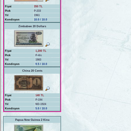
Fiyat
350 TL
Pick
P-233
Yıl
1961
Kondisyon
10.0 / 10.0
Zimbabwe 20 Dollars
Fiyat
1,200 TL
Pick
P-4/c
Yıl
1983
Kondisyon
9.5 / 10.0
China 20 Cents
Fiyat
140 TL
Pick
P-194
Yıl
ND-1924
Kondisyon
5.0 / 10.0
Papua New Guinea 2 Kina