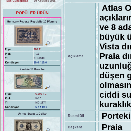
:
Son Güncelleme
09 Ağustos 2026
Atlas O
POPÜLER ÜRÜN
açıkları
Germany Federal Republic 10 Pfennig
ve 8 ad
büyük ü
Vista d
Fiyat
700 TL
Praia d
Pick
P-12
Açıklama
:
Yıl
ND-1948
Kondisyon
10.0 / 10.0
uzunluğ
Zambia 10 Kwacha
düşen ga
olmasını
ciddi s
Fiyat
6,200 TL
Pick
P-17
kuraklık
Yıl
ND-1974
Kondisyon
6.5 / 10.0
Porteki
United States 1 Dollar
Resmi Dil
:
Praia
Başkent
: