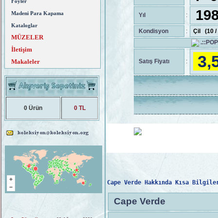
Föyler
198
Madeni Para Kapama
Yıl
:
Kataloglar
Kondisyon
:
Çil (10 
MÜZELER
.::PO
İletişim
3,
Makaleler
Satış Fiyatı
:
0 Ürün
0 TL
Cape Verde Hakkında Kısa Bilgile
Cape Verde