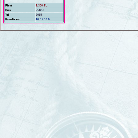
Fiyat
1,300 TL
Pick
P-42/c
Yıl
2015
Kondisyon
10.0 / 10.0