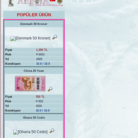
POPÜLER ÜRÜN
Denmark 50 Kroner
Fiyat
1,200 TL
Pick
P-60/b
Yıl
2005
Kondisyon
10.0 / 10.0
China 20 Yuan
Fiyat
550 TL
Pick
P-922
Yıl
2026
Kondisyon
10.0 / 10.0
Ghana 50 Cedis