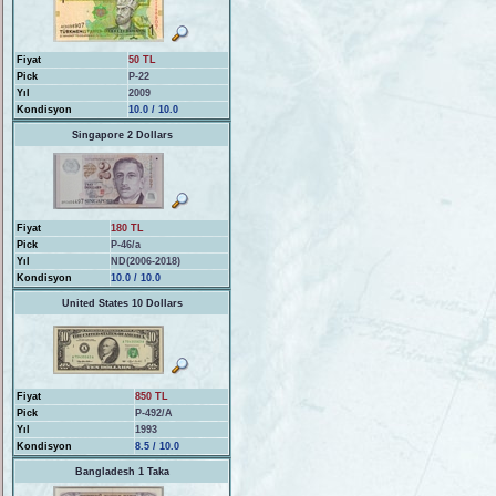
Fiyat
50 TL
Pick
P-22
Yıl
2009
Kondisyon
10.0 / 10.0
Singapore 2 Dollars
Fiyat
180 TL
Pick
P-46/a
Yıl
ND(2006-2018)
Kondisyon
10.0 / 10.0
United States 10 Dollars
Fiyat
850 TL
Pick
P-492/A
Yıl
1993
Kondisyon
8.5 / 10.0
Bangladesh 1 Taka