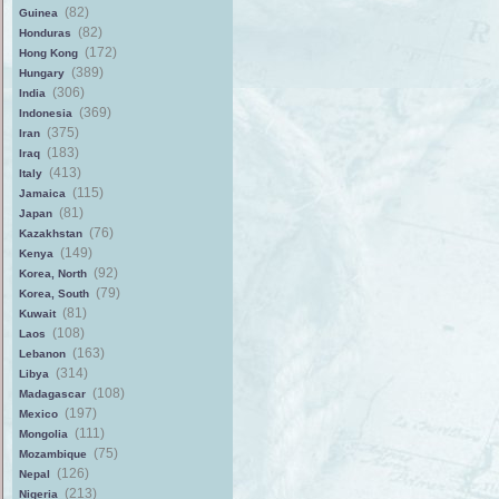
(82)
Guinea
(82)
Honduras
(172)
Hong Kong
(389)
Hungary
(306)
India
(369)
Indonesia
(375)
Iran
(183)
Iraq
(413)
Italy
(115)
Jamaica
(81)
Japan
(76)
Kazakhstan
(149)
Kenya
(92)
Korea, North
(79)
Korea, South
(81)
Kuwait
(108)
Laos
(163)
Lebanon
(314)
Libya
(108)
Madagascar
(197)
Mexico
(111)
Mongolia
(75)
Mozambique
(126)
Nepal
(213)
Nigeria