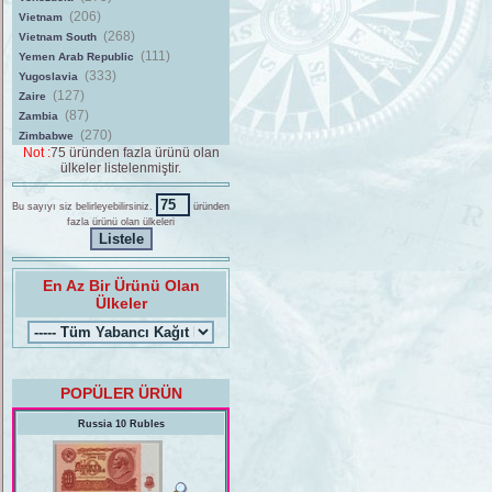
(206)
Vietnam
(268)
Vietnam South
(111)
Yemen Arab Republic
(333)
Yugoslavia
(127)
Zaire
(87)
Zambia
(270)
Zimbabwe
Not :
75 üründen fazla ürünü olan
ülkeler listelenmiştir.
Bu sayıyı siz belirleyebilirsiniz.
üründen
fazla ürünü olan ülkeleri
En Az Bir Ürünü Olan
Ülkeler
POPÜLER ÜRÜN
Russia 10 Rubles