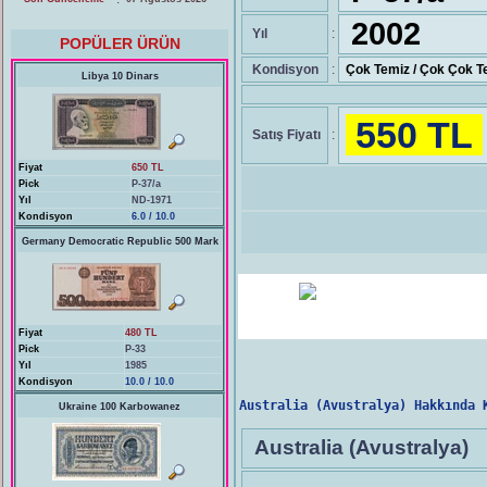
2002
Yıl
:
POPÜLER ÜRÜN
Kondisyon
:
Çok Temiz / Çok Çok T
Libya 10 Dinars
550 TL
Satış Fiyatı
:
Fiyat
650 TL
Pick
P-37/a
Yıl
ND-1971
Kondisyon
6.0 / 10.0
Germany Democratic Republic 500 Mark
Fiyat
480 TL
Pick
P-33
Yıl
1985
Kondisyon
10.0 / 10.0
Australia (Avustralya) Hakkında 
Ukraine 100 Karbowanez
Australia (Avustralya)