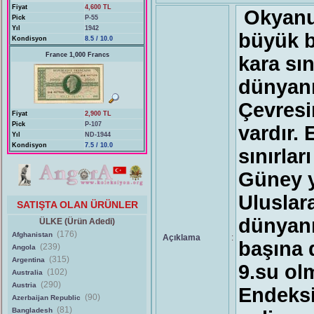
Fiyat
4,600 TL
Okyanus
Pick
P-55
Yıl
1942
büyük b
Kondisyon
8.5 / 10.0
France 1,000 Francs
kara sı
dünyanı
Çevresin
Fiyat
2,900 TL
Pick
P-107
vardır.
Yıl
ND-1944
Kondisyon
7.5 / 10.0
sınırla
Güney y
Uluslar
SATIŞTA OLAN ÜRÜNLER
dünyanı
ÜLKE (Ürün Adedi)
(176)
Afghanistan
Açıklama
:
başına 
(239)
Angola
(315)
Argentina
9.su ol
(102)
Australia
(290)
Austria
Endeksi
(90)
Azerbaijan Republic
(81)
Bangladesh