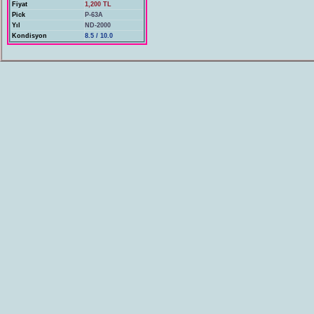
Fiyat
1,200 TL
Pick
P-63A
Yıl
ND-2000
Kondisyon
8.5 / 10.0