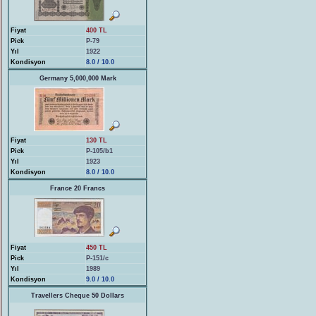
Fiyat
400 TL
Pick
P-79
Yıl
1922
Kondisyon
8.0 / 10.0
Germany 5,000,000 Mark
Fiyat
130 TL
Pick
P-105/b1
Yıl
1923
Kondisyon
8.0 / 10.0
France 20 Francs
Fiyat
450 TL
Pick
P-151/c
Yıl
1989
Kondisyon
9.0 / 10.0
Travellers Cheque 50 Dollars