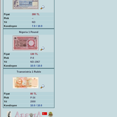
Fiyat
280 TL
Pick
--
Yıl
ND
Kondisyon
7.0 / 10.0
Nigeria 1 Pound
Fiyat
130 TL
Pick
P-8
Yıl
ND-1967
Kondisyon
10.0 / 10.0
Transnistria 1 Ruble
Fiyat
80 TL
Pick
P-34
Yıl
2000
Kondisyon
10.0 / 10.0