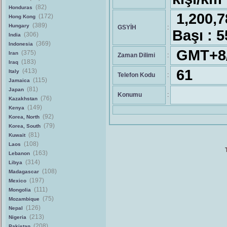
(82)
Honduras
1,200,
(172)
Hong Kong
(389)
Hungary
GSYİH
:
Başı : 
(306)
India
(369)
Indonesia
GMT+8/
(375)
Iran
Zaman Dilimi
:
(183)
Iraq
61
(413)
Italy
Telefon Kodu
:
(115)
Jamaica
(81)
Japan
Konumu
:
(76)
Kazakhstan
(149)
Kenya
(92)
Korea, North
(79)
Korea, South
(81)
Kuwait
(108)
Laos
(163)
Lebanon
(314)
Libya
(108)
Madagascar
(197)
Mexico
(111)
Mongolia
(75)
Mozambique
(126)
Nepal
(213)
Nigeria
(208)
Pakistan