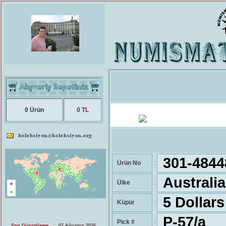
0 Ürün
0 TL
301-4844
Ürün No
:
Australia
Ülke
:
5 Dollars
Küpür
:
P-57/a
Pick #
:
:
Son Güncelleme
07 Ağustos 2026