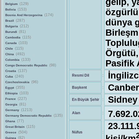
gelip, y
(129)
Belgium
(153)
özgürlük
Bolivia
(174)
Bosnia And Herzegovina
dünya g
(287)
Brazil
(212)
Bulgaria
Birleşmi
(81)
Burundi
(115)
Cambodia
Toplulu
(103)
Canada
(115)
Chile
Örgütü,
(492)
China
(133)
Colombia
Pasifik
(98)
Congo Democratic Republic
(137)
Croatia
İngiliz
Resmi Dil
:
(240)
Cuba
(96)
Czechoslovakia
Canber
(355)
Başkent
:
Egypt
(103)
Ethiopia
Sidney
(227)
France
En Büyük Şehir
:
(81)
Georgia
(1213)
Germany
7.692.
Alan
:
(135)
Germany Democratic Republic
(77)
Ghana
23.11
(115)
Great Britain
(504)
Nüfus
:
Greece
kişi/km
(82)
Guinea