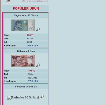
POPÜLER ÜRÜN
Yugoslavia 100 Dinara
Fiyat
350 TL
Pick
P-156
Yıl
2000
Kondisyon
10.0 / 10.0
Botswana 5 Pula
Fiyat
395 TL
Pick
P-8/c
Yıl
ND-1982
Kondisyon
7.5 / 10.0
Barbados 20 Dollars