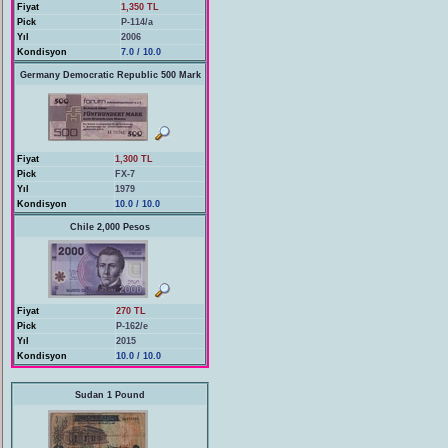
Fiyat
1,350 TL
Pick
P-114/a
Yıl
2006
Kondisyon
7.0 / 10.0
Germany Democratic Republic 500 Mark
Fiyat
1,300 TL
Pick
FX-7
Yıl
1979
Kondisyon
10.0 / 10.0
Chile 2,000 Pesos
Fiyat
270 TL
Pick
P-162/e
Yıl
2015
Kondisyon
10.0 / 10.0
Sudan 1 Pound