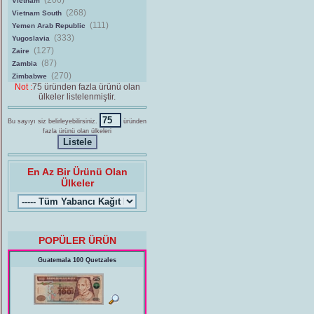
(206)
Vietnam
(268)
Vietnam South
(111)
Yemen Arab Republic
(333)
Yugoslavia
(127)
Zaire
(87)
Zambia
(270)
Zimbabwe
Not :
75 üründen fazla ürünü olan
ülkeler listelenmiştir.
Bu sayıyı siz belirleyebilirsiniz.
üründen
fazla ürünü olan ülkeleri
En Az Bir Ürünü Olan
Ülkeler
POPÜLER ÜRÜN
Guatemala 100 Quetzales