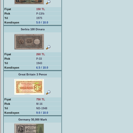
Fiyat
150 TL
Pick
P-13/b
Yıl
1975
Kondisyon
5.0 / 10.0
Serbia 100 Dinara
Fiyat
260 TL
Pick
P-33
Yıl
1943
Kondisyon
6.5 / 10.0
Great Britain 3 Pence
Fiyat
750 TL
Pick
M-16
Yıl
ND-1948
Kondisyon
9.0 / 10.0
Germany 50,000 Mark