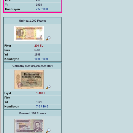
Pick
P-7
Yıl
1958
Kondisyon
7.5 / 10.0
Guinea 1,000 Francs
Fiyat
200 TL
Pick
P-37
Yıl
1998
Kondisyon
10.0 / 10.0
Germany 500,000,000,000 Mark
Fiyat
1,400 TL
Pick
--
Yıl
1923
Kondisyon
7.0 / 10.0
Burundi 100 Francs