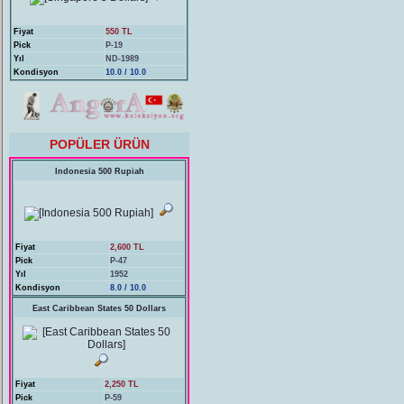
Fiyat
550 TL
Pick
P-19
Yıl
ND-1989
Kondisyon
10.0 / 10.0
POPÜLER ÜRÜN
Indonesia 500 Rupiah
Fiyat
2,600 TL
Pick
P-47
Yıl
1952
Kondisyon
8.0 / 10.0
East Caribbean States 50 Dollars
Fiyat
2,250 TL
Pick
P-59