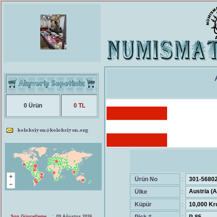
0 Ürün
0 TL
Ürün No
:
301-5680
Austria (
Ülke
:
Küpür
:
10,000 Kr
:
Son Güncelleme
09 Ağustos 2026