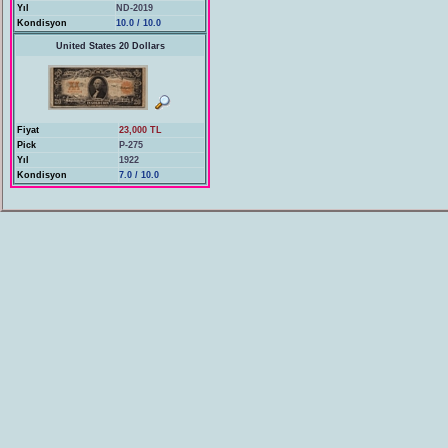
Yıl
ND-2019
Kondisyon
10.0 / 10.0
United States 20 Dollars
Fiyat
23,000 TL
Pick
P-275
Yıl
1922
Kondisyon
7.0 / 10.0