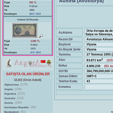
Austria (Avusturya)
Fiyat
900 TL
Pick
P-52/a2
Yıl
1983
Kondisyon
10.0 / 10.0
Ireland 10 Pounds
Orta Avrupa da den
Açıklama
:
İtalya ve Slovenya
Resmi Dil
:
Avusturya Almanc
Fiyat
4,800 TL
Başkent
:
Viyana
Pick
P-66/d
Yıl
1976
En Büyük Şehir
:
Viyana
Kondisyon
6.5 / 10.0
Tanınma
:
27 Temmuz 1955 (
2
Alan
:
83.871 km
(115
Nüfus
:
8.900.230
(93. k
GSYİH
:
384,799,000,000 
SATIŞTA OLAN ÜRÜNLER
Zaman Dilimi
:
GMT+1
ÜLKE (Ürün Adedi)
Telefon Kodu
:
43
(176)
Afghanistan
Konumu
:
(239)
Angola
(315)
Argentina
(102)
Australia
(290)
Austria
(90)
Azerbaijan Republic
(81)
Bangladesh
T