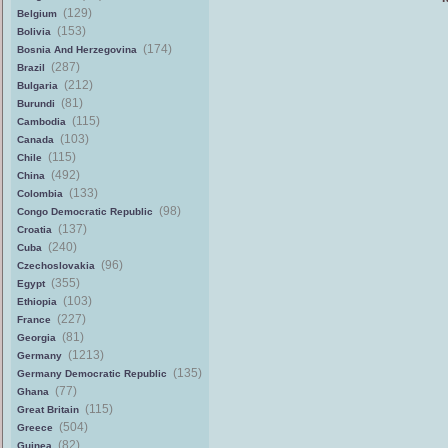
(129)
Belgium
(153)
Bolivia
(174)
Bosnia And Herzegovina
(287)
Brazil
(212)
Bulgaria
(81)
Burundi
(115)
Cambodia
(103)
Canada
(115)
Chile
(492)
China
(133)
Colombia
(98)
Congo Democratic Republic
(137)
Croatia
(240)
Cuba
(96)
Czechoslovakia
(355)
Egypt
(103)
Ethiopia
(227)
France
(81)
Georgia
(1213)
Germany
(135)
Germany Democratic Republic
(77)
Ghana
(115)
Great Britain
(504)
Greece
(82)
Guinea