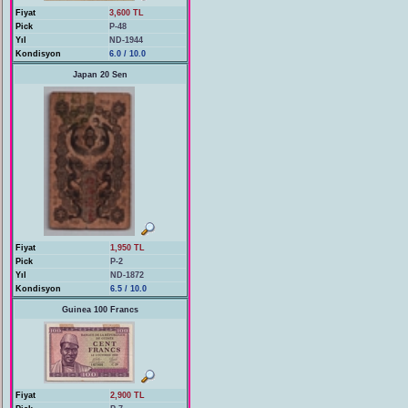
Fiyat
3,600 TL
Pick
P-48
Yıl
ND-1944
Kondisyon
6.0 / 10.0
Japan 20 Sen
Fiyat
1,950 TL
Pick
P-2
Yıl
ND-1872
Kondisyon
6.5 / 10.0
Guinea 100 Francs
Fiyat
2,900 TL