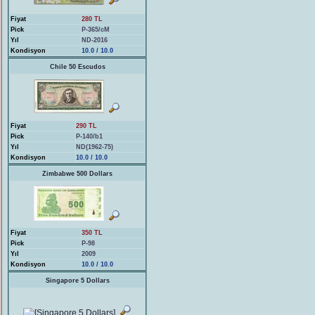
Fiyat
280 TL
Pick
P-365/cM
Yıl
ND-2016
Kondisyon
10.0 / 10.0
Chile 50 Escudos
Fiyat
290 TL
Pick
P-140/b1
Yıl
ND(1962-75)
Kondisyon
10.0 / 10.0
Zimbabwe 500 Dollars
Fiyat
350 TL
Pick
P-98
Yıl
2009
Kondisyon
10.0 / 10.0
Singapore 5 Dollars