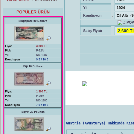
Pick #
:
P-85
Yıl
:
1924
POPÜLER ÜRÜN
Kondisyon
:
Çil Altı (
Singapore 50 Dollars
.::PO
2,600 T
Satış Fiyatı
:
Fiyat
3,800 TL
Pick
P-22/b
Yıl
ND-1987
Kondisyon
9.5 / 10.0
Fiji 10 Dollars
Fiyat
1,900 TL
Pick
P-79/a
Yıl
ND-1980
Kondisyon
7.0 / 10.0
Egypt 20 Pounds
Austria (Avusturya) Hakkında Kıs