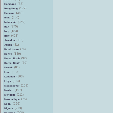
(82)
Honduras
(172)
Hong Kong
(389)
Hungary
(306)
India
(369)
Indonesia
(375)
Iran
(183)
Iraq
(413)
Italy
(115)
Jamaica
(81)
Japan
(76)
Kazakhstan
(149)
Kenya
(92)
Korea, North
(79)
Korea, South
(81)
Kuwait
(108)
Laos
(163)
Lebanon
(314)
Libya
(108)
Madagascar
(197)
Mexico
(111)
Mongolia
(75)
Mozambique
(126)
Nepal
(213)
Nigeria
(208)
Pakistan