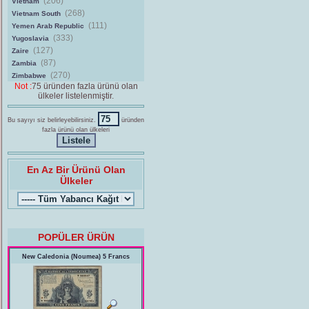
(206)
Vietnam
(268)
Vietnam South
(111)
Yemen Arab Republic
(333)
Yugoslavia
(127)
Zaire
(87)
Zambia
(270)
Zimbabwe
Not :
75 üründen fazla ürünü olan
ülkeler listelenmiştir.
Bu sayıyı siz belirleyebilirsiniz.
üründen
fazla ürünü olan ülkeleri
En Az Bir Ürünü Olan
Ülkeler
POPÜLER ÜRÜN
New Caledonia (Noumea) 5 Francs