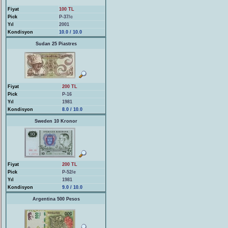
Fiyat
100 TL
Pick
P-37/c
Yıl
2001
Kondisyon
10.0 / 10.0
Sudan 25 Piastres
Fiyat
200 TL
Pick
P-16
Yıl
1981
Kondisyon
8.0 / 10.0
Sweden 10 Kronor
Fiyat
200 TL
Pick
P-52/e
Yıl
1981
Kondisyon
9.0 / 10.0
Argentina 500 Pesos