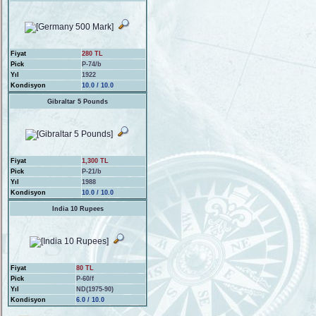
Fiyat
280 TL
Pick
P-74/b
Yıl
1922
Kondisyon
10.0 / 10.0
Gibraltar 5 Pounds
Fiyat
1,300 TL
Pick
P-21/b
Yıl
1988
Kondisyon
10.0 / 10.0
India 10 Rupees
Fiyat
80 TL
Pick
P-60/f
Yıl
ND(1975-90)
Kondisyon
6.0 / 10.0