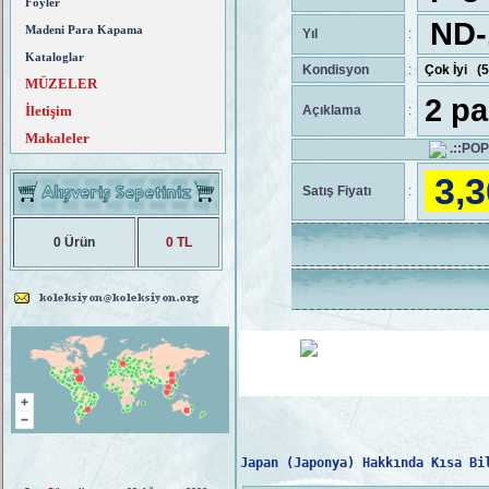
Föyler
ND-
Madeni Para Kapama
Yıl
:
Kataloglar
Kondisyon
:
Çok İyi (
MÜZELER
2 pa
İletişim
Açıklama
:
Makaleler
.::PO
3,3
Satış Fiyatı
:
0 Ürün
0 TL
Japan (Japonya) Hakkında Kısa Bi