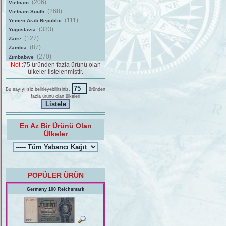
(206)
Vietnam
(268)
Vietnam South
(111)
Yemen Arab Republic
(333)
Yugoslavia
(127)
Zaire
(87)
Zambia
(270)
Zimbabwe
Not :
75 üründen fazla ürünü olan
ülkeler listelenmiştir.
Bu sayıyı siz belirleyebilirsiniz.
üründen
fazla ürünü olan ülkeleri
En Az Bir Ürünü Olan
Ülkeler
POPÜLER ÜRÜN
Germany 100 Reichsmark