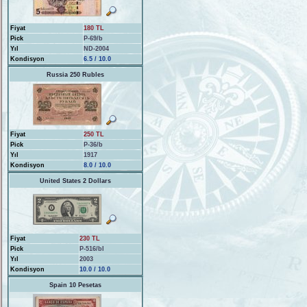
Fiyat
180 TL
Pick
P-69/b
Yıl
ND-2004
Kondisyon
6.5 / 10.0
Russia 250 Rubles
Fiyat
250 TL
Pick
P-36/b
Yıl
1917
Kondisyon
8.0 / 10.0
United States 2 Dollars
Fiyat
230 TL
Pick
P-516/bI
Yıl
2003
Kondisyon
10.0 / 10.0
Spain 10 Pesetas