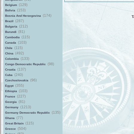
(129)
Belgium
(153)
Bolivia
(174)
Bosnia And Herzegovina
T
(287)
Brazil
(212)
Bulgaria
(81)
Burundi
(115)
Cambodia
(103)
Canada
(115)
Chile
(492)
China
(133)
Colombia
(98)
Congo Democratic Republic
(137)
Croatia
(240)
Cuba
(96)
Czechoslovakia
(355)
Egypt
(103)
Ethiopia
(227)
France
(81)
Georgia
(1213)
Germany
(135)
Germany Democratic Republic
(77)
Ghana
(115)
Great Britain
(504)
Greece