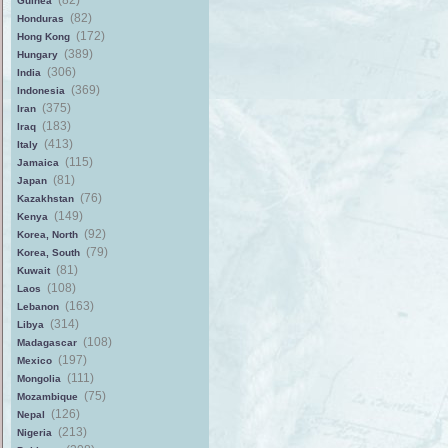
(82)
Guinea
(82)
Honduras
(172)
Hong Kong
(389)
Hungary
(306)
India
(369)
Indonesia
(375)
Iran
(183)
Iraq
(413)
Italy
(115)
Jamaica
(81)
Japan
(76)
Kazakhstan
(149)
Kenya
(92)
Korea, North
(79)
Korea, South
(81)
Kuwait
(108)
Laos
(163)
Lebanon
(314)
Libya
(108)
Madagascar
(197)
Mexico
(111)
Mongolia
(75)
Mozambique
(126)
Nepal
(213)
Nigeria