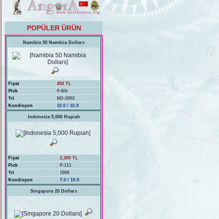
POPÜLER ÜRÜN
Namibia 50 Namibia Dollars
Fiyat
450 TL
Pick
P-8/b
Yıl
ND-2002
Kondisyon
10.0 / 10.0
Indonesia 5,000 Rupiah
Fiyat
2,300 TL
Pick
P-111
Yıl
1968
Kondisyon
7.0 / 10.0
Singapore 20 Dollars