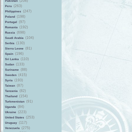
(208)
Pakistan
(263)
Peru
(247)
Philippines
(198)
Poland
(97)
Portugal
(192)
Romania
(698)
Russia
(104)
Saudi Arabia
(130)
Serbia
(81)
Sierra Leone
(196)
Spain
(110)
Sri Lanka
(133)
Sudan
(88)
Suriname
(415)
Sweden
(193)
Syria
(87)
Taiwan
(82)
Tanzania
(154)
Thailand
(91)
Turkmenistan
(84)
Uganda
(223)
Ukraine
(253)
United States
(117)
Uruguay
(275)
Venezuela