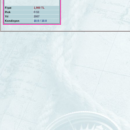
Fiyat
1,900 TL
Pick
P-53
Yıl
2007
Kondisyon
10.0 / 10.0