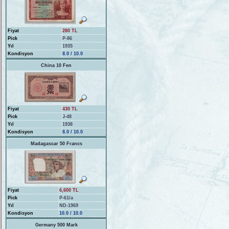
Fiyat
280 TL
Pick
P-86
Yıl
1935
Kondisyon
8.0 / 10.0
China 10 Fen
Fiyat
430 TL
Pick
J-48
Yıl
1938
Kondisyon
8.0 / 10.0
Madagascar 50 Francs
Fiyat
6,600 TL
Pick
P-61/a
Yıl
ND-1969
Kondisyon
10.0 / 10.0
Germany 500 Mark