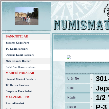
BANKNOTLAR
Yabancı Kağıt Para
TC Kağıt Paraları
Osmanlı Kağıt Paraları
Milli Piyango Biletleri
Kağıt Para Derecelendirme
MADENİ PARALAR
301
Ürün No
:
Osmanlı Madeni Paraları
TC Hatıra Paraları
Jap
Ülke
:
Darphane Para Setleri
1/2 
MALZEMELER
Küpür
:
Para Albümleri
P-3
Pick #
: