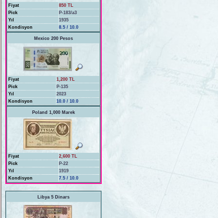
Fiyat
850 TL
Pick
P-183/a3
Yıl
1935
Kondisyon
8.5 / 10.0
Mexico 200 Pesos
Fiyat
1,200 TL
Pick
P-135
Yıl
2023
Kondisyon
10.0 / 10.0
Poland 1,000 Marek
Fiyat
2,600 TL
Pick
P-22
Yıl
1919
Kondisyon
7.5 / 10.0
Libya 5 Dinars