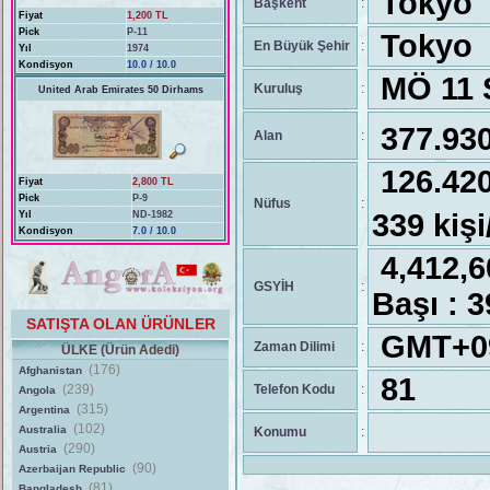
Tokyo
Başkent
:
Fiyat
1,200 TL
Pick
P-11
Tokyo
En Büyük Şehir
:
Yıl
1974
Kondisyon
10.0 / 10.0
MÖ 11 Ş
Kuruluş
:
United Arab Emirates 50 Dirhams
377.93
Alan
:
126.4
Fiyat
2,800 TL
Pick
P-9
Nüfus
:
339 kiş
Yıl
ND-1982
Kondisyon
7.0 / 10.0
4,412,
GSYİH
:
Başı : 
SATIŞTA OLAN ÜRÜNLER
GMT+0
Zaman Dilimi
:
ÜLKE (Ürün Adedi)
(176)
Afghanistan
81
(239)
Telefon Kodu
:
Angola
(315)
Argentina
(102)
Australia
Konumu
:
(290)
Austria
(90)
Azerbaijan Republic
(81)
Bangladesh