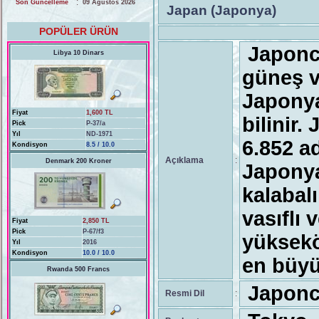
:
Son Güncelleme
09 Ağustos 2026
Japan (Japonya)
POPÜLER ÜRÜN
Japonca
Libya 10 Dinars
güneş v
Japonya
Fiyat
1,600 TL
bilinir
Pick
P-37/a
Yıl
ND-1971
6.852 a
Kondisyon
8.5 / 10.0
Açıklama
:
Denmark 200 Kroner
Japonya
kalabal
vasıflı 
Fiyat
2,850 TL
Pick
P-67/f3
yüksekö
Yıl
2016
Kondisyon
10.0 / 10.0
en büyü
Rwanda 500 Francs
Japonc
Resmi Dil
: