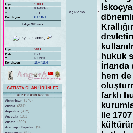
İskoçya 
Fiyat
1,600 TL
Pick
S-1025/Err
Açıklama
:
Yıl
1914
dönemin
Kondisyon
8.0 / 10.0
Krallığı
Libya 20 Dinars
devletin
kullanı
Fiyat
500 TL
hukuk s
Pick
P-79
Yıl
ND-2013
Kondisyon
10.0 / 10.0
İrlanda
hem de ö
oluşturm
SATIŞTA OLAN ÜRÜNLER
farklı h
ÜLKE (Ürün Adedi)
(176)
Afghanistan
kurumla
(239)
Angola
(315)
Argentina
ile 170
(102)
Australia
(290)
kültürü
Austria
(90)
Azerbaijan Republic
(81)
Bangladesh