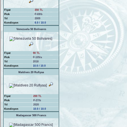
Fiyat
350 TL
Pick
P-69/b
Yıl
2009
Kondisyon
8.0 / 10.0
Venezuela 50 Bolivares
Fiyat
90 TL
Pick
P-105/a
Yıl
2018
Kondisyon
10.0 / 10.0
Maldives 20 Rufiyaa
Fiyat
200 TL
Pick
P-27/b
Yıl
2020
Kondisyon
10.0 / 10.0
Madagascar 500 Francs