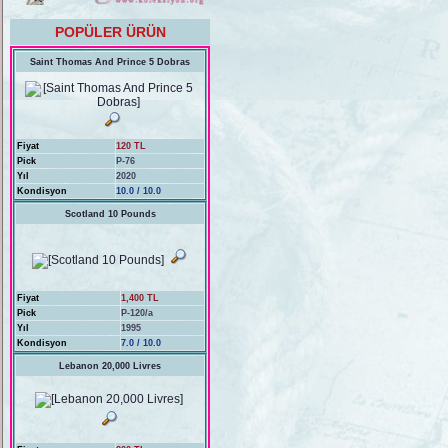
POPÜLER ÜRÜN
Saint Thomas And Prince 5 Dobras
Fiyat
120 TL
Pick
P-76
Yıl
2020
Kondisyon
10.0 / 10.0
Scotland 10 Pounds
Fiyat
1,400 TL
Pick
P-120/a
Yıl
1995
Kondisyon
7.0 / 10.0
Lebanon 20,000 Livres