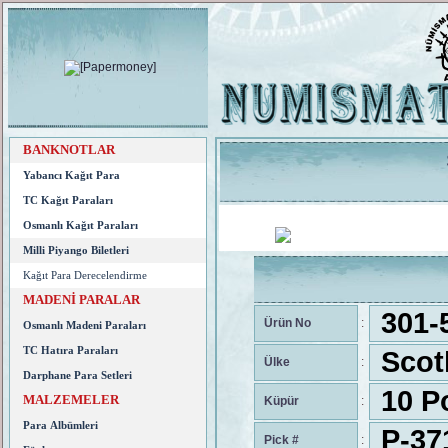
BANKNOTLAR
Yabancı Kağıt Para
TC Kağıt Paraları
Osmanlı Kağıt Paraları
Milli Piyango Biletleri
Kağıt Para Derecelendirme
MADENİ PARALAR
301-
Ürün No
:
Osmanlı Madeni Paraları
TC Hatıra Paraları
Scot
Ülke
:
Darphane Para Setleri
10 P
MALZEMELER
Küpür
:
Para Albümleri
P-37
Pick #
: