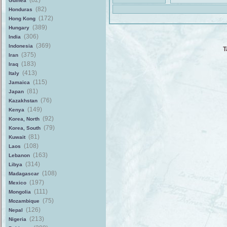
(82)
Guinea
(82)
Honduras
(172)
Hong Kong
(389)
Hungary
(306)
India
(369)
Indonesia
T
(375)
Iran
(183)
Iraq
(413)
Italy
(115)
Jamaica
(81)
Japan
(76)
Kazakhstan
(149)
Kenya
(92)
Korea, North
(79)
Korea, South
(81)
Kuwait
(108)
Laos
(163)
Lebanon
(314)
Libya
(108)
Madagascar
(197)
Mexico
(111)
Mongolia
(75)
Mozambique
(126)
Nepal
(213)
Nigeria