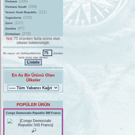
(206)
Vietnam
(268)
Vietnam South
(111)
Yemen Arab Republic
(333)
Yugoslavia
(127)
Zaire
(87)
Zambia
(270)
Zimbabwe
Not :
75 üründen fazla ürünü olan
ülkeler listelenmiştir.
Bu sayıyı siz belirleyebilirsiniz.
üründen
fazla ürünü olan ülkeleri
En Az Bir Ürünü Olan
Ülkeler
POPÜLER ÜRÜN
Congo Democratic Republic 500 Francs