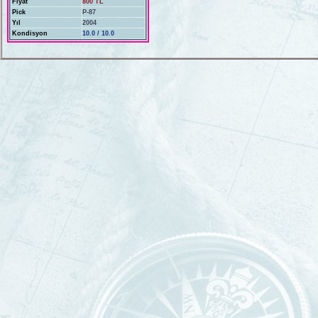
Fiyat
800 TL
Pick
P-87
Yıl
2004
Kondisyon
10.0 / 10.0