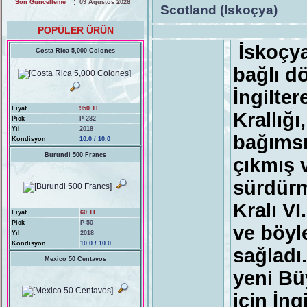
:
Son Güncelleme
09 Ağustos 2026
Scotland (Iskoçya)
POPÜLER ÜRÜN
İskoçya
Costa Rica 5,000 Colones
bağlı d
İngilter
Fiyat
950 TL
Krallığ
Pick
P-282
Yıl
2018
bağımsı
Kondisyon
10.0 / 10.0
Burundi 500 Francs
çıkmış v
sürdürm
Kralı VI
Fiyat
60 TL
Pick
P-50
ve böyle
Yıl
2018
Kondisyon
10.0 / 10.0
sağladı
Mexico 50 Centavos
yeni Bü
için İngi