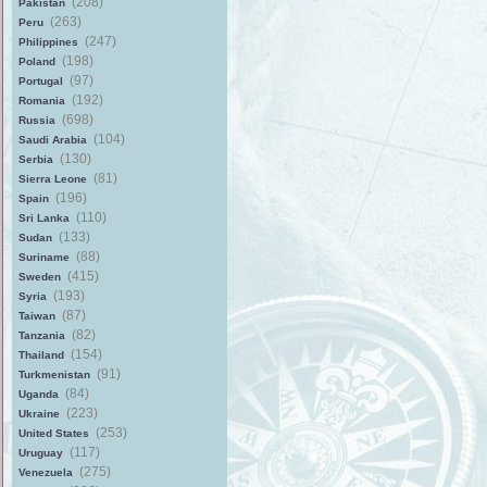
(208)
Pakistan
(263)
Peru
(247)
Philippines
(198)
Poland
(97)
Portugal
(192)
Romania
(698)
Russia
(104)
Saudi Arabia
(130)
Serbia
(81)
Sierra Leone
(196)
Spain
(110)
Sri Lanka
(133)
Sudan
(88)
Suriname
(415)
Sweden
(193)
Syria
(87)
Taiwan
(82)
Tanzania
(154)
Thailand
(91)
Turkmenistan
(84)
Uganda
(223)
Ukraine
(253)
United States
(117)
Uruguay
(275)
Venezuela